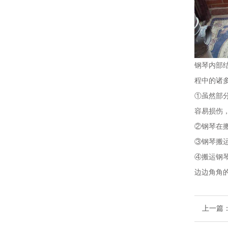
钢琴内部
程中的诸
①虽然部
容易损伤
②钢琴在
③钢琴搬
④搬运钢
边边角角
上一篇